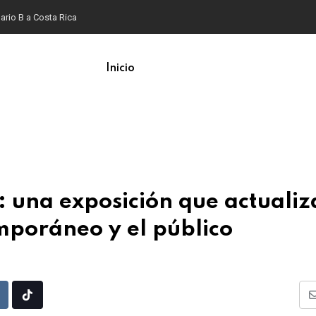
ario B a Costa Rica
Inicio
 una exposición que actualiz
emporáneo y el público
Upon
eddit
Tiktok