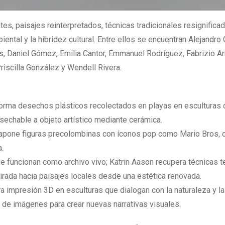
tes, paisajes reinterpretados, técnicas tradicionales resignifica
al y la hibridez cultural. Entre ellos se encuentran Alejandro G
as, Daniel Gómez, Emilia Cantor, Emmanuel Rodríguez, Fabrizio Arr
riscilla González y Wendell Rivera.
sforma desechos plásticos recolectados en playas en esculturas
sechable a objeto artístico mediante cerámica.
yuxtapone figuras precolombinas con íconos pop como Mario Bros,
.
ue funcionan como archivo vivo; Katrin Aason recupera técnicas t
irada hacia paisajes locales desde una estética renovada.
a impresión 3D en esculturas que dialogan con la naturaleza y la 
 de imágenes para crear nuevas narrativas visuales.