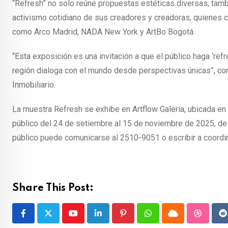
“Refresh” no solo reúne propuestas estéticas diversas; tambié
activismo cotidiano de sus creadores y creadoras, quienes cu
como Arco Madrid, NADA New York y ArtBo Bogotá.
“Esta exposición es una invitación a que el público haga ‘re
región dialoga con el mundo desde perspectivas únicas”, co
Inmobiliario.
La muestra Refresh se exhibe en Artflow Galería, ubicada en 
público del 24 de setiembre al 15 de noviembre de 2025, de l
público puede comunicarse al 2510-9051 o escribir a coordi
Share This Post:
Youtube
LinkedIn
Pinterest
Whatsapp
Cloud
Stumble
R