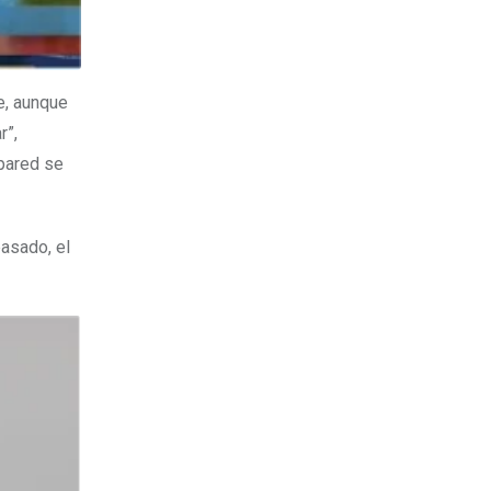
e, aunque
r”,
 pared se
pasado, el