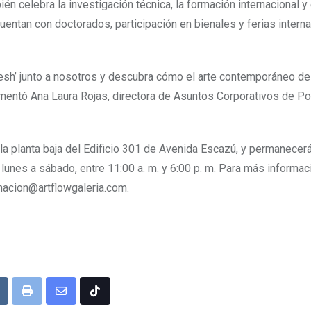
n celebra la investigación técnica, la formación internacional y 
entan con doctorados, participación en bienales y ferias intern
fresh’ junto a nosotros y descubra cómo el arte contemporáneo de
mentó Ana Laura Rojas, directora de Asuntos Corporativos de Por
la planta baja del Edificio 301 de Avenida Escazú, y permanecerá
unes a sábado, entre 11:00 a. m. y 6:00 p. m. Para más informaci
nacion@artflowgaleria.com.
Upon
eddit
Print
Share
Tiktok