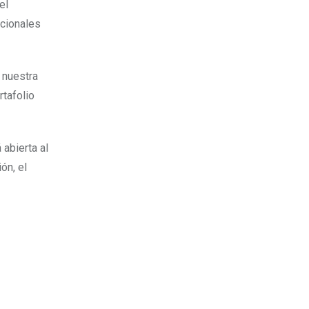
el
acionales
 nuestra
tafolio
 abierta al
ón, el