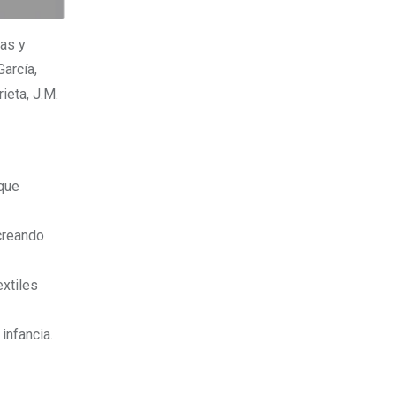
das y
arcía,
ieta, J.M.
 que
 creando
extiles
infancia.