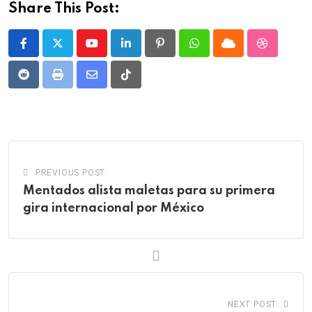
Share This Post:
Youtube
LinkedIn
Pinterest
Whatsapp
Cloud
StumbleU
Reddit
Print
Share
Tiktok
via
Email
PREVIOUS POST
Mentados alista maletas para su primera
gira internacional por México
NEXT POST