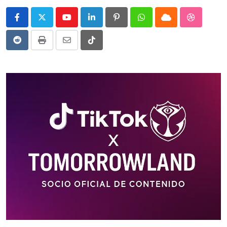
Youtube
LinkedIn
Pinterest
Whatsapp
Cloud
StumbleU
Reddit
Print
Share
Tiktok
via
Email