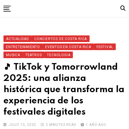
Skip
to
content
Inicio
ACTUALIDAD
CONCIERTOS DE COSTA RICA
ENTRETENIMIENTO
EVENTOS EN COSTA RICA
FESTIVAL
MUSICA
TEATROS
TECNOLOGIA
🎵 TikTok y Tomorrowland
2025: una alianza
histórica que transforma la
experiencia de los
festivales digitales
JULIO 10, 2025
2 MINUTES READ
1 AÑO AGO