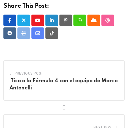
Share This Post:
Youtube
LinkedIn
Pinterest
Whatsapp
Cloud
StumbleU
Reddit
Print
Share
Tiktok
via
Email
PREVIOUS POST
Tico a la Fórmula 4 con el equipo de Marco
Antonelli
NEXT POST