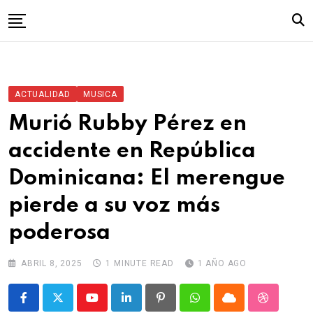
Skip
to
content
Inicio
ACTUALIDAD
MUSICA
Murió Rubby Pérez en
accidente en República
Dominicana: El merengue
pierde a su voz más
poderosa
ABRIL 8, 2025
1 MINUTE READ
1 AÑO AGO
Youtube
LinkedIn
Pinterest
Whatsapp
Cloud
StumbleU