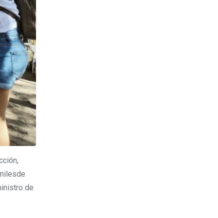
cción,
 milesde
inistro de