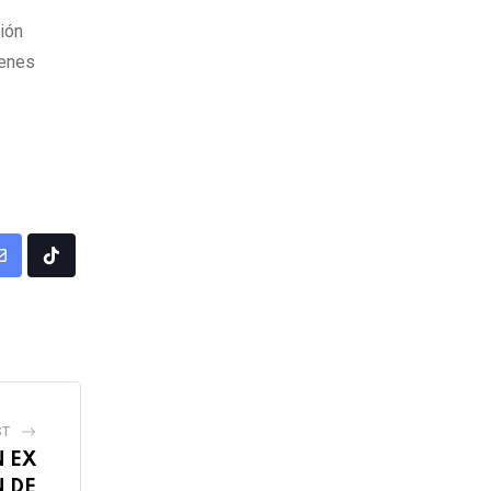
ión
venes
Share
Tiktok
via
Email
ST
N EX
N DE