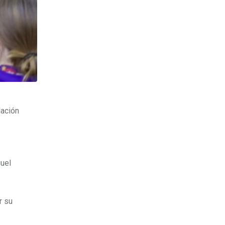
lación
guel
r su