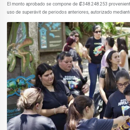
El monto aprobado se compone de ₡348.248.253 proveniente
uso de superávit de periodos anteriores, autorizado mediant