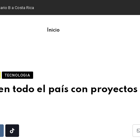
ario B a Costa Rica
Inicio
TECNOLOGIA
n todo el país con proyectos
Upon
eddit
Tiktok