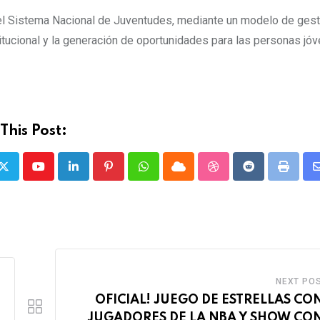
del Sistema Nacional de Juventudes, mediante un modelo de gest
stitucional y la generación de oportunidades para las personas jó
This Post:
Youtube
LinkedIn
Pinterest
Whatsapp
Cloud
StumbleUpon
Reddit
Print
NEXT PO
OFICIAL! JUEGO DE ESTRELLAS CO
JUGADORES DE LA NBA Y SHOW CO