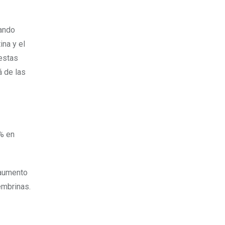
tando
ina y el
iestas
á de las
5% en
 aumento
embrinas.