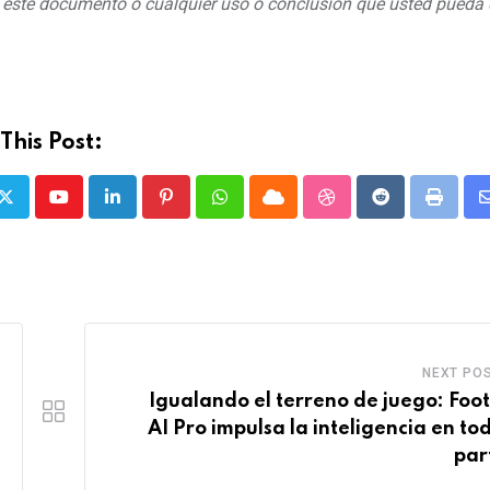
n este documento o cualquier uso o conclusión que usted pueda 
This Post:
Youtube
LinkedIn
Pinterest
Whatsapp
Cloud
StumbleUpon
Reddit
Print
NEXT PO
Igualando el terreno de juego: Foot
AI Pro impulsa la inteligencia en tod
par