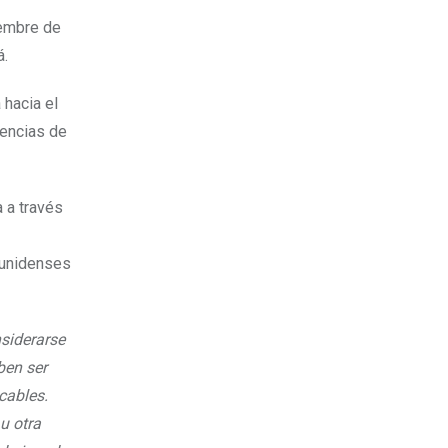
iembre de
á.
hacia el
iencias de
 a través
ounidenses
siderarse
ben ser
cables.
u otra