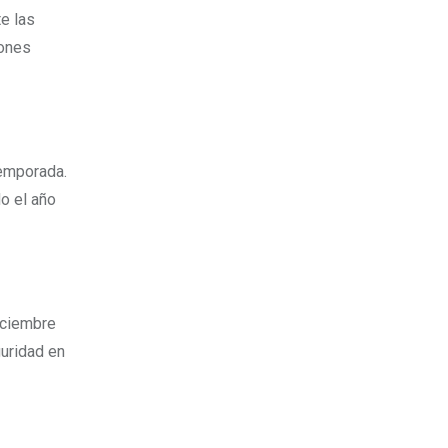
e las
iones
emporada.
o el año
iciembre
uridad en