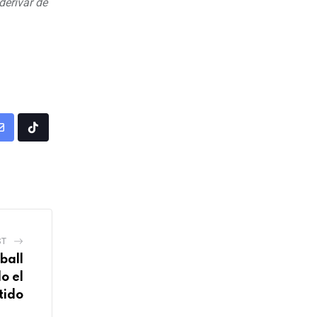
derivar de
Share
Tiktok
via
Email
ST
ball
o el
tido