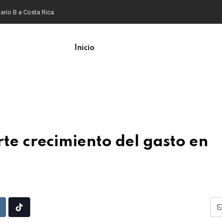
ario B a Costa Rica
Inicio
te crecimiento del gasto en
Upon
eddit
Tiktok