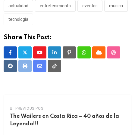
actualidad
entretenimiento
eventos
musica
tecnología
Share This Post:
Youtube
LinkedIn
Pinterest
Whatsapp
Cloud
StumbleU
Reddit
Print
Share
Tiktok
via
Email
PREVIOUS POST
The Wailers en Costa Rica – 40 años de la
Leyenda!!!