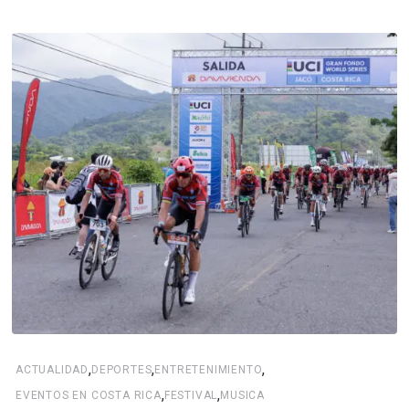
,
,
,
ACTUALIDAD
DEPORTES
ENTRETENIMIENTO
,
,
EVENTOS EN COSTA RICA
FESTIVAL
MUSICA