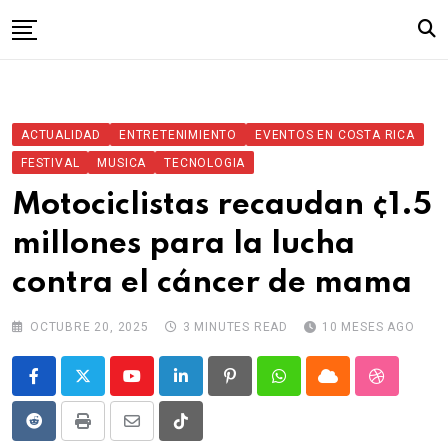
Skip
to
content
Inicio
ACTUALIDAD
ENTRETENIMIENTO
EVENTOS EN COSTA RICA
FESTIVAL
MUSICA
TECNOLOGIA
Motociclistas recaudan ¢1.5
millones para la lucha
contra el cáncer de mama
OCTUBRE 20, 2025
3 MINUTES READ
10 MESES AGO
Youtube
LinkedIn
Pinterest
Whatsapp
Cloud
StumbleU
Reddit
Print
Share
Tiktok