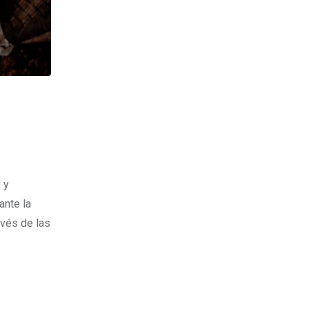
 y
ante la
avés de las