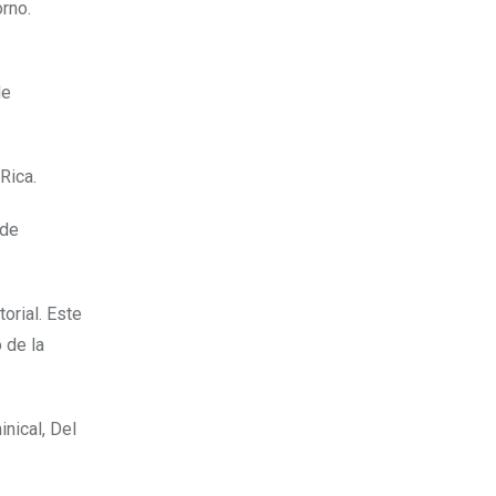
orno.
de
 Rica.
 de
orial. Este
 de la
nical, Del