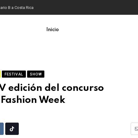
ario B a Costa Rica
Inicio
FESTIVAL
SHOW
 edición del concurso
a Fashion Week
Upon
eddit
Tiktok