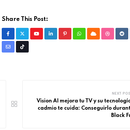
Share This Post:
Youtube
LinkedIn
Pinterest
Whatsapp
Cloud
StumbleUp
Red
Share
Tiktok
via
Email
NEXT PO
Vision AI mejora tu TV y su tecnología
cadmio te cuida: Conseguirlo durant
Black F