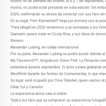
mismo fin de semana del evento, el 6 y 7 de septiembre,
motivo, no podrá estar presente en esta edición. Sin emb
2026, reafirmando su deseo de conectar con sus fans en 
En su lugar, Pom Klementieff llega por primera vez al paí
“Para MegaCon 2026 tendremos a un nominado a los Emmy q
Giancarlo quiere estar en Costa Rica, y nos llena de emo
Romero.
Alexander Ludwig, en rodaje internacional
Por su parte, Alexander Ludwig no podrá asistir debido al i
My Password?!*, dirigida por Steve Pink. La filmación c
extenderá durante septiembre. El actor estará grabando e
Westfield durante las fechas de Connecturday, lo que impos
Su lugar será ocupado por Clive Standen, quien cautivo al
Clear Cut y Camelot.
La experiencia ahora vale el doble
Todos los fans que ya compraron su experiencia fotográf