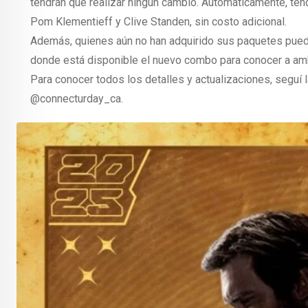
tendrán que realizar ningún cambio. Automáticamente, te
Pom Klementieff y Clive Standen, sin costo adicional.
Además, quienes aún no han adquirido sus paquetes pued
donde está disponible el nuevo combo para conocer a amb
Para conocer todos los detalles y actualizaciones, seguí l
@connecturday_ca.