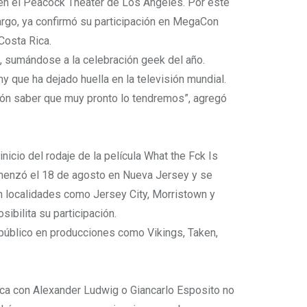
 en el Peacock Theater de Los Ángeles. Por este
argo, ya confirmó su participación en MegaCon
Costa Rica.
s, sumándose a la celebración geek del año.
ue ha dejado huella en la televisión mundial.
ción saber que muy pronto lo tendremos”, agregó
nicio del rodaje de la película What the Fck Is
omenzó el 18 de agosto en Nueva Jersey y se
n localidades como Jersey City, Morristown y
ibilita su participación.
 público en producciones como Vikings, Taken,
ica con Alexander Ludwig o Giancarlo Esposito no