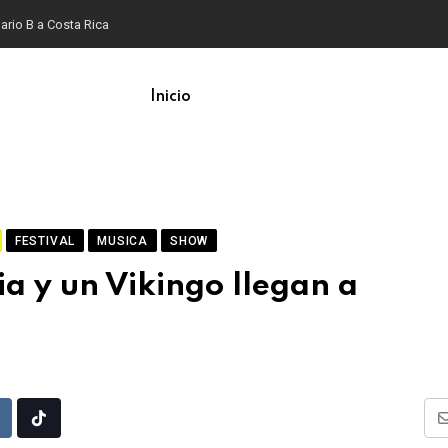
ario B a Costa Rica
Inicio
FESTIVAL
MUSICA
SHOW
a y un Vikingo llegan a
Upon
eddit
Tiktok