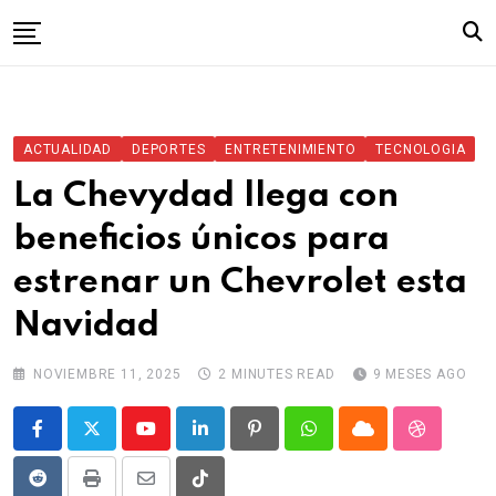
Skip
to
content
Inicio
ACTUALIDAD
DEPORTES
ENTRETENIMIENTO
TECNOLOGIA
La Chevydad llega con
beneficios únicos para
estrenar un Chevrolet esta
Navidad
NOVIEMBRE 11, 2025
2 MINUTES READ
9 MESES AGO
Youtube
LinkedIn
Pinterest
Whatsapp
Cloud
StumbleU
Reddit
Print
Share
Tiktok