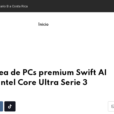
ario B a Costa Rica
Inicio
ea de PCs premium Swift AI
ntel Core Ultra Serie 3
Upon
eddit
Tiktok