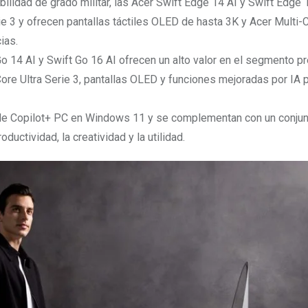
lidad de grado militar, las Acer Swift Edge 14 AI y Swift Edge 
e 3 y ofrecen pantallas táctiles OLED de hasta 3K y Acer Multi-C
ias.
Go 14 AI y Swift Go 16 AI ofrecen un alto valor en el segmento 
ore Ultra Serie 3, pantallas OLED y funciones mejoradas por IA p
 de Copilot+ PC en Windows 11 y se complementan con un conju
uctividad, la creatividad y la utilidad.