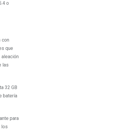
5.4 o
s con
les que
e aleación
e las
sta 32 GB
 batería
ante para
 los