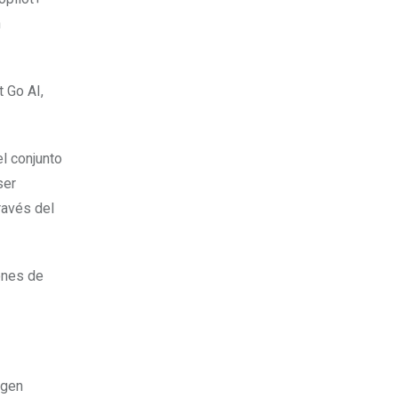
n
t Go AI,
l conjunto
ser
ravés del
ones de
igen