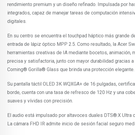
rendimiento premium y un diseño refinado. Impulsada por has
integrados, capaz de manejar tareas de computación intensiv
digitales.
En su centro se encuentra el touchpad háptico más grande d
entrada de lápiz óptico MPP 2.5. Como resultado, la Acer Swi
herramientas creativas de IA mediante bocetos, animación, 
precisa y satisfactoria, junto con mayor durabilidad gracias
Corning® Gorilla® Glass que brinda una protección elegante.
Su pantalla táctil OLED 3K WQXGA+ de 16 pulgadas, certific
borde, cuenta con una tasa de refresco de 120 Hz y una cob
suaves y vívidas con precisión.
El audio está impulsado por altavoces duales DTS®:X Ultra co
La cámara FHD IR admite inicio de sesión facial seguro med