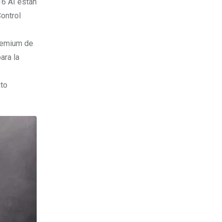
16 AI están
ontrol
premium de
ara la
nto