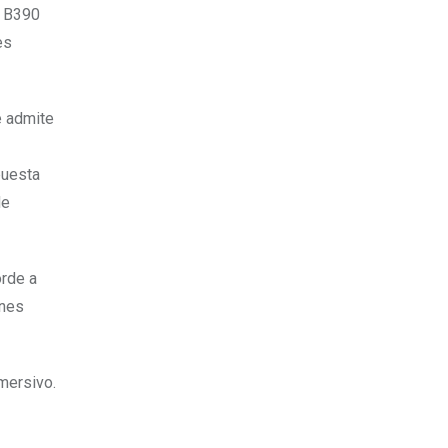
c B390
es
e admite
puesta
de
orde a
enes
nmersivo.