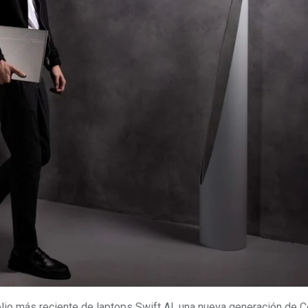
lio más reciente de laptops Swift AI, una nueva generación de C