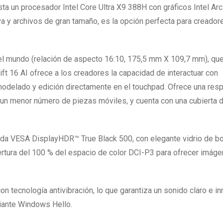
ta un procesador Intel Core Ultra X9 388H con gráficos Intel Ar
a y archivos de gran tamaño, es la opción perfecta para creador
el mundo (relación de aspecto 16:10, 175,5 mm X 109,7 mm), qu
ft 16 AI ofrece a los creadores la capacidad de interactuar con
modelado y edición directamente en el touchpad. Ofrece una res
 a un menor número de piezas móviles, y cuenta con una cubierta 
ada VESA DisplayHDR™ True Black 500, con elegante vidrio de b
ertura del 100 % del espacio de color DCI-P3 para ofrecer imág
n tecnología antivibración, lo que garantiza un sonido claro e i
iante Windows Hello.