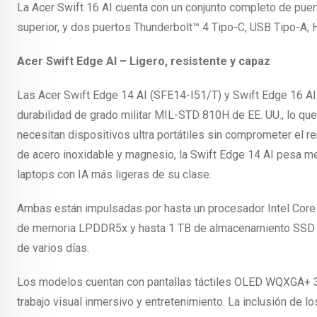
La Acer Swift 16 AI cuenta con un conjunto completo de puert
superior, y dos puertos Thunderbolt™ 4 Tipo-C, USB Tipo-A, 
Acer Swift Edge AI – Ligero, resistente y capaz
Las Acer Swift Edge 14 AI (SFE14-I51/T) y Swift Edge 16 AI
durabilidad de grado militar MIL-STD 810H de EE. UU., lo qu
necesitan dispositivos ultra portátiles sin comprometer el re
de acero inoxidable y magnesio, la Swift Edge 14 AI pesa me
laptops con IA más ligeras de su clase.
Ambas están impulsadas por hasta un procesador Intel Core U
de memoria LPDDR5x y hasta 1 TB de almacenamiento SSD PCIe
de varios días.
Los modelos cuentan con pantallas táctiles OLED WQXGA+ 3K
trabajo visual inmersivo y entretenimiento. La inclusión de 