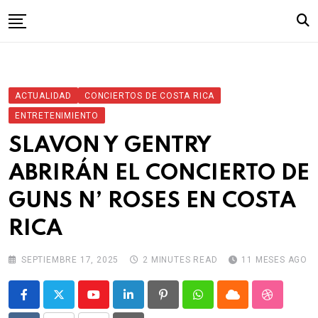
Skip
to
content
Inicio
ACTUALIDAD
CONCIERTOS DE COSTA RICA
ENTRETENIMIENTO
SLAVON Y GENTRY
ABRIRÁN EL CONCIERTO DE
GUNS N’ ROSES EN COSTA
RICA
SEPTIEMBRE 17, 2025
2 MINUTES READ
11 MESES AGO
Youtube
LinkedIn
Pinterest
Whatsapp
Cloud
StumbleU