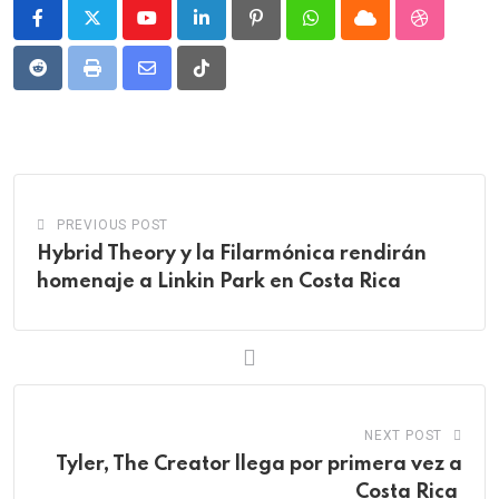
Youtube
LinkedIn
Pinterest
Whatsapp
Cloud
StumbleU
Reddit
Print
Share
Tiktok
via
Email
PREVIOUS POST
Hybrid Theory y la Filarmónica rendirán
homenaje a Linkin Park en Costa Rica
NEXT POST
Tyler, The Creator llega por primera vez a
Costa Rica